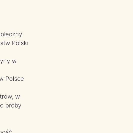
połeczny
stw Polski
edyny w
w Polsce
etrów, w
no próby
ność,