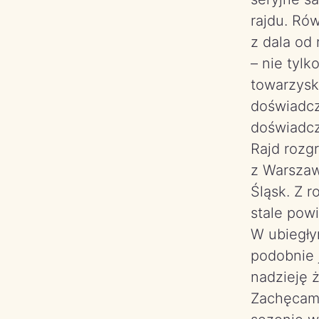
rajdu. Ró
z dala od
– nie tylk
towarzyski
doświadcz
doświadcz
Rajd rozg
z Warszaw
Śląsk. Z r
stale pow
W ubiegły
podobnie 
nadzieję 
Zachęcam 