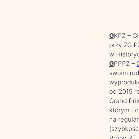
G
KPZ – G
przy ZG P
w History
G
PPPZ –
swoim rod
wyproduk
od 2015 r
Grand Prix
którym uc
na regula
(szybkośc
Próby RT,