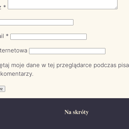
z
*
il
*
nternetowa
taj moje dane w tej przeglądarce podczas pisa
 komentarzy.
Na skróty