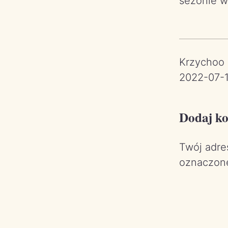
sezonie w 
Krzychoo
2022-07-
Dodaj k
Twój adre
oznaczo