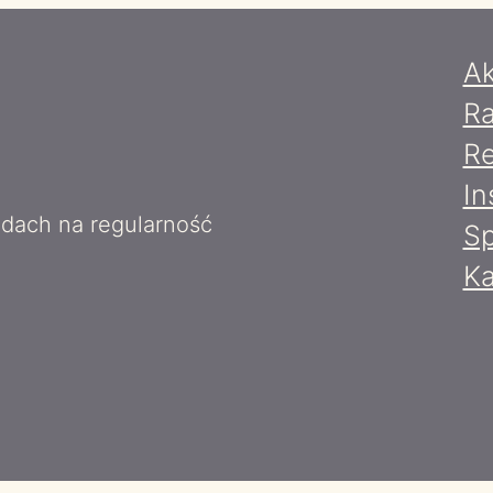
Ak
Ra
Re
In
jdach na regularność
Sp
Ka