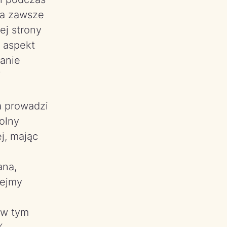
na zawsze
ej strony
 aspekt
ianie
j
a prowadzi
olny
j, mając
ana,
iejmy
 w tym