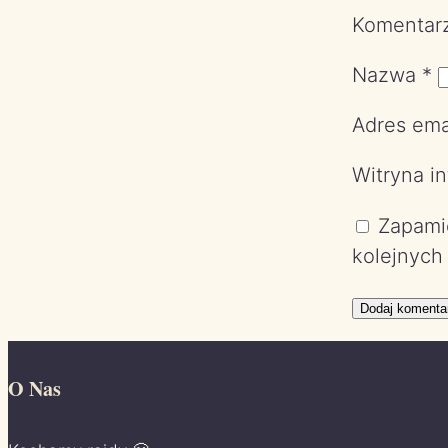
Komentar
Nazwa
*
Adres ema
Witryna i
Zapamię
kolejnych
O Nas