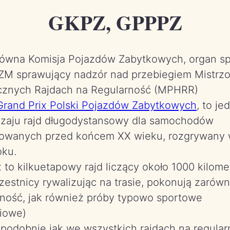
GKPZ, GPPPZ
łówna Komisja Pojazdów Zabytkowych, organ s
ZM sprawujący nadzór nad przebiegiem Mistrzo
cznych Rajdach na Regularność (MPHRR)
Grand Prix Polski Pojazdów Zabytkowych
, to j
zaju rajd długodystansowy dla samochodów
owanych przed końcem XX wieku, rozgrywany 
oku.
 to kilkuetapowy rajd liczący około 1000 kilom
zestnicy rywalizując na trasie, pokonują zarów
rność, jak również próby typowo sportowe
iowe)
 podobnie jak we wszystkich rajdach na regular