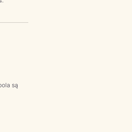
%.
ola są