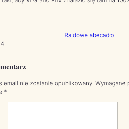
taki, aby VI Grand Prix znalazło się tam na 100
Rajdowe abecadło
14
omentarz
s email nie zostanie opublikowany.
Wymagane p
ne
*