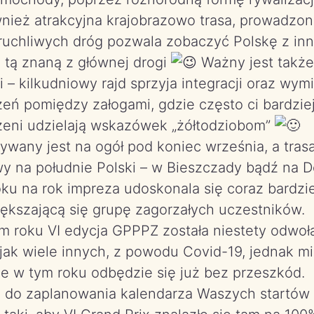
wnież atrakcyjna krajobrazowo trasa, prowadzo
 ruchliwych dróg pozwala zobaczyć Polskę z inn
o tą znaną z głównej drogi
Ważny jest także
 – kilkudniowy rajd sprzyja integracji oraz wym
eń pomiędzy załogami, gdzie często ci bardzie
eni udzielają wskazówek „żółtodziobom”
rywany jest na ogół pod koniec września, a tras
y na południe Polski – w Bieszczady bądź na D
oku na rok impreza udoskonala się coraz bardzie
iększającą się grupę zagorzałych uczestników.
m roku VI edycja GPPPZ została niestety odwoł
jak wiele innych, z powodu Covid-19, jednak m
że w tym roku odbędzie się już bez przeszkód.
do zaplanowania kalendarza Waszych startów