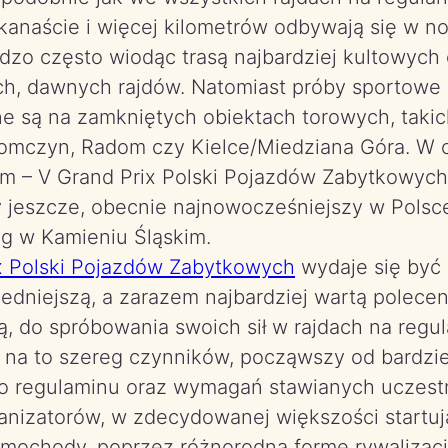
ilkanaście i więcej kilometrów odbywają się w 
rdzo często wiodąc trasą najbardziej kultowych
ch, dawnych rajdów. Natomiast próby sportowe
e są na zamkniętych obiektach torowych, takich
łomczyn, Radom czy Kielce/Miedziana Góra. W 
m – V Grand Prix Polski Pojazdów Zabytkowych,
ty jeszcze, obecnie najnowocześniejszy w Polsc
ng w Kamieniu Śląskim.
x Polski Pojazdów Zabytkowych
wydaje się być
edniejszą, a zarazem najbardziej wartą polecen
ą, do spróbowania swoich sił w rajdach na regul
ę na to szereg czynników, począwszy od bardzie
go regulaminu oraz wymagań stawianych uczes
anizatorów, w zdecydowanej większości startu
amochody, poprzez różnorodną formę rywalizacj