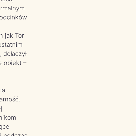
normalnym
 odcinków
 jak Tor
ostatnim
 dołączył
e obiekt –
ia
arność.
j
tnikom
jące
i podczas