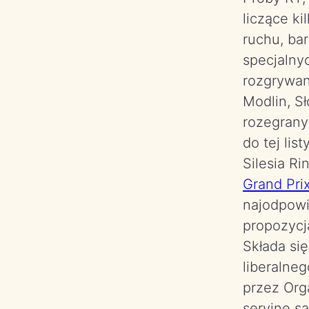
liczące k
ruchu, ba
specjalny
rozgrywan
Modlin, S
rozegrany
do tej lis
Silesia Ri
Grand Pri
najodpowi
propozycj
Składa si
liberalne
przez Org
seryjne s