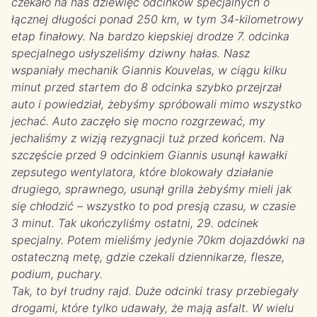
czekało na nas dziewięć odcinków specjalnych o
łącznej długości ponad 250 km, w tym 34-kilometrowy
etap finałowy. Na bardzo kiepskiej drodze 7. odcinka
specjalnego usłyszeliśmy dziwny hałas. Nasz
wspaniały mechanik Giannis Kouvelas, w ciągu kilku
minut przed startem do 8 odcinka szybko przejrzał
auto i powiedział, żebyśmy spróbowali mimo wszystko
jechać. Auto zaczęło się mocno rozgrzewać, my
jechaliśmy z wizją rezygnacji tuż przed końcem. Na
szczęście przed 9 odcinkiem Giannis usunął kawałki
zepsutego wentylatora, które blokowały działanie
drugiego, sprawnego, usunął grilla żebyśmy mieli jak
się chłodzić – wszystko to pod presją czasu, w czasie
3 minut. Tak ukończyliśmy ostatni, 29. odcinek
specjalny. Potem
mieliśmy jedynie 70km dojazdówki na
ostateczną metę, gdzie czekali dziennikarze, flesze,
podium, puchary.
Tak, to był trudny rajd. Duże odcinki trasy przebiegały
drogami, które tylko udawały, że mają asfalt. W wielu