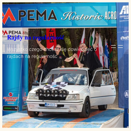
Przejdź
do
treści
Rajdy na regularność
Wszystko czego chcesz się dowiedzieć o
rajdach na regularność