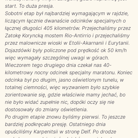
start. To duża presja.
Sobotni etap był najbardziej wymagającym w rajdzie,
liczącym łącznie dwanaście odcinków specjalnych o
łącznej długości 405 kilometrów. Przejechaliśmy przez
Zatokę Koryncką mostem Rio-Antirrio i przejechaliśmy
przez malownicze wioski w Etolii-Akarnanii i Eurytanii.
Dojazdówki były policzone pod prędkość ok 50 km/h
więc wymagały szczególnej uwagi w górach.
Wieczorem tego drugiego dnia czekał nas 40-
kilometrowy nocny odcinek specjalny maratonu. Koniec
odcinka był po długim, jasno oświetlonym tunelu, w
totalnej ciemności, więc wyzwaniem było szybkie
zorientowanie się, gdzie właściwie mamy jechać, bo
nie było widać zupełnie nic, dopóki oczy się nie
dostosowały do zmiany oświetlenia.
Po drugim etapie znowu byliśmy pierwsi. To jeszcze
bardziej podkręcało presję. Ostatniego dnia
opuściliśmy Karpenitsii w stronę Delf. Po drodze