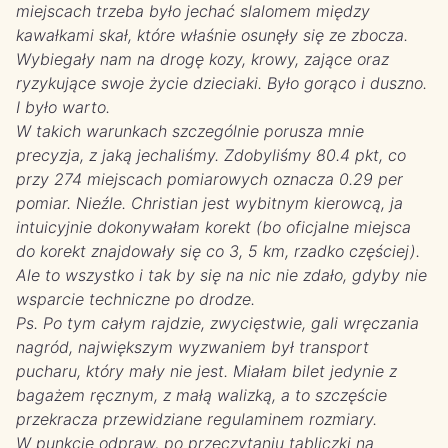
miejscach trzeba było jechać slalomem między
kawałkami skał, które właśnie osunęły się ze zbocza.
Wybiegały nam na drogę kozy, krowy, zające oraz
ryzykujące swoje życie dzieciaki. Było gorąco i duszno.
I było warto.
W takich warunkach szczególnie porusza mnie
precyzja, z jaką jechaliśmy. Zdobyliśmy 80.4 pkt, co
przy 274 miejscach pomiarowych oznacza 0.29 per
pomiar. Nieźle. Christian jest wybitnym kierowcą, ja
intuicyjnie dokonywałam korekt (bo oficjalne miejsca
do korekt znajdowały się co 3, 5 km, rzadko częściej).
Ale to wszystko i tak by się na nic nie zdało, gdyby nie
wsparcie techniczne po drodze.
Ps. Po tym całym rajdzie, zwycięstwie, gali wręczania
nagród, największym wyzwaniem był transport
pucharu, który mały nie jest. Miałam bilet jedynie z
bagażem ręcznym, z małą walizką, a to szczęście
przekracza przewidziane regulaminem rozmiary.
W punkcie odpraw, po przeczytaniu tabliczki na