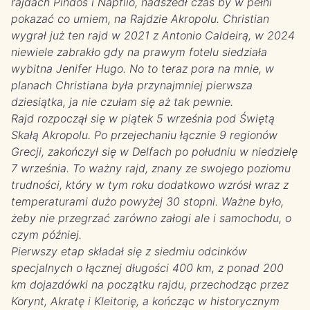
rajdach Pindos i Napflio, nadszedł czas by w pełni
pokazać co umiem, na Rajdzie Akropolu. Christian
wygrał już ten rajd w 2021 z Antonio Caldeirą, w 2024
niewiele zabrakło gdy na prawym fotelu siedziała
wybitna Jenifer Hugo.
No to teraz pora na mnie, w
planach Christiana była przynajmniej pierwsza
dziesiątka, ja nie czułam się aż tak pewnie.
Rajd rozpoczął się w piątek 5 września pod Świętą
Skałą Akropolu. Po przejechaniu łącznie 9 regionów
Grecji, zakończył się w Delfach po południu w niedzielę
7 września. To ważny rajd, znany ze swojego poziomu
trudności, który w tym roku dodatkowo wzrósł wraz z
temperaturami dużo powyżej 30 stopni. Ważne było,
żeby nie przegrzać zarówno załogi ale i samochodu, o
czym później.
Pierwszy etap składał się z siedmiu odcinków
specjalnych o łącznej długości 400 km, z ponad 200
km dojazdówki na początku rajdu, przechodząc przez
Korynt, Akratę i Kleitorię, a kończąc w historycznym