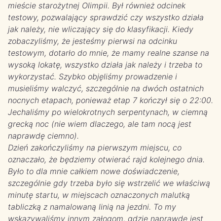
mieście starożytnej Olimpii. Był również odcinek
testowy, pozwalający sprawdzić czy wszystko działa
jak należy, nie wliczający się do klasyfikacji. Kiedy
zobaczyliśmy, że jesteśmy pierwsi na odcinku
testowym, dotarło do mnie, że mamy realne szanse na
wysoką lokatę, wszystko działa jak należy i trzeba to
wykorzystać. Szybko objęliśmy prowadzenie i
musieliśmy walczyć, szczególnie na dwóch ostatnich
nocnych etapach, ponieważ etap 7 kończył się o 22:00.
Jechaliśmy po wielokrotnych serpentynach, w ciemną
grecką noc (nie wiem dlaczego, ale tam nocą jest
naprawdę ciemno).
Dzień zakończyliśmy na pierwszym miejscu, co
oznaczało, że będziemy otwierać rajd kolejnego dnia.
Było to dla mnie całkiem nowe doświadczenie,
szczególnie gdy trzeba było się wstrzelić we właściwą
minutę startu, w miejscach oznaczonych malutką
tabliczką z namalowaną linią na jezdni. To my
wskazywaliśmy innym załogom, gdzie naprawdę jest