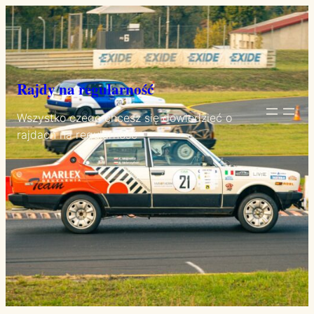
Przejdź
do
treści
Rajdy na regularność
Wszystko czego chcesz się dowiedzieć o
rajdach na regularność