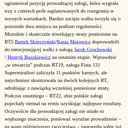
ugruntował pozycję prowadzącej załogi, która wygrała
trzy z czterech prób zaplanowanych do rozegrania w
nocnych warunkach. Bardzo zacięta walka toczyła się o
pozostałe dwa miejsca na podium regularności.
Mozolnie i skutecznie niwelujący straty poniesione na
RT5
Bartek Skórczyński
/
Kasia Majowicz
doprowadzili
do emocjonującej walki z załogą
Jacek Grochowski
/
Henryk Buszkiewicz
na ostatnim etapie. Wprawdzie
„w otwarciu” podczas RT19, załoga Fiata 131
Supermirafiori zaliczyła 11 punktów karnych, ale
natychmiast skontrowała na dwóch kolejnych RT,
odrabiając z nawiązką wcześniej poniesione straty.
Podczas ostatniego – RT22, obie polskie załogi
pojechały niemal na remis uzyskując najlepsze rezultaty.
Oczywiście dla prowadzącej załogi nie miało to
większego znaczenia, ponieważ wyraźne prowadzenie –
na wagę późniejszego zwycięstwa – zapewniła sobie już