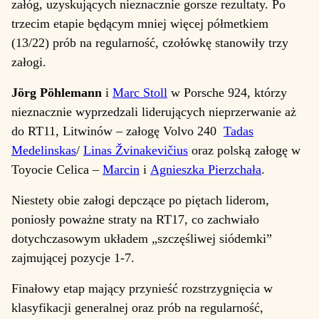
załóg, uzyskujących nieznacznie gorsze rezultaty. Po
trzecim etapie będącym mniej więcej półmetkiem
(13/22) prób na regularność, czołówkę stanowiły trzy
załogi.
Jörg Pöhlemann
i
Marc Stoll
w Porsche 924, którzy
nieznacznie wyprzedzali liderujących nieprzerwanie aż
do RT11, Litwinów – załogę Volvo 240
Tadas
Medelinskas
/
Linas Žvinakevičius
oraz polską załogę w
Toyocie Celica –
Marcin
i
Agnieszka Pierzchała
.
Niestety obie załogi depczące po piętach liderom,
poniosły poważne straty na RT17, co zachwiało
dotychczasowym układem „szczęśliwej siódemki”
zajmującej pozycje 1-7.
Finałowy etap mający przynieść rozstrzygnięcia w
klasyfikacji generalnej oraz prób na regularność,