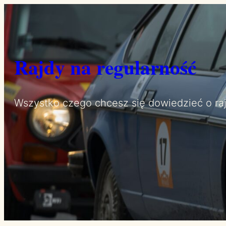
Przejdź
do
treści
Rajdy na regularność
Wszystko czego chcesz się dowiedzieć o ra