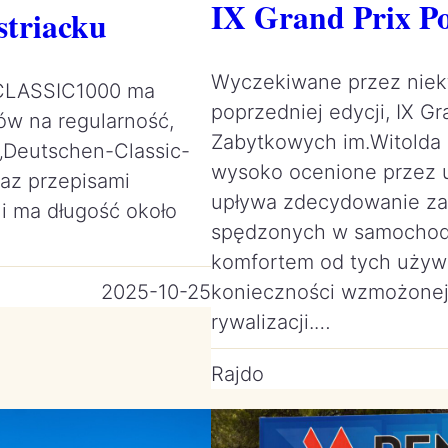
IX Grand Prix P
striacku
Wyczekiwane przez niekt
d CLASSIC1000 ma
poprzedniej edycji, IX G
ków na regularność,
Zabytkowych im.Witolda 
z „Deutschen-Classic-
wysoko ocenione przez u
raz przepisami
upływa zdecydowanie za 
 i ma długość około
spędzonych w samochod
komfortem od tych używa
2025-10-25
konieczności wzmożonej 
rywalizacji.…
Rajdo