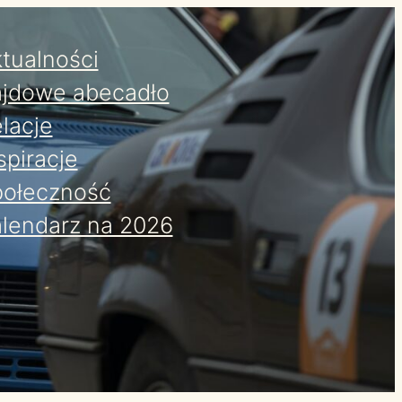
tualności
jdowe abecadło
lacje
spiracje
ołeczność
lendarz na 2026