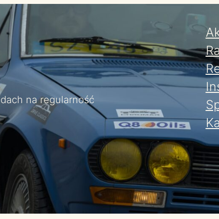
Ak
Ra
Re
In
jdach na regularność
Sp
Ka