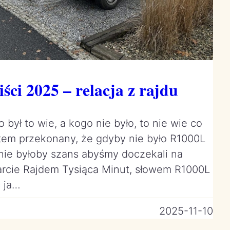
iści 2025 – relacja z rajdu
o był to wie, a kogo nie było, to nie wie co
stem przekonany, że gdyby nie było R1000L
i nie byłoby szans abyśmy doczekali na
warcie Rajdem Tysiąca Minut, słowem R1000L
ć ja…
2025-11-10