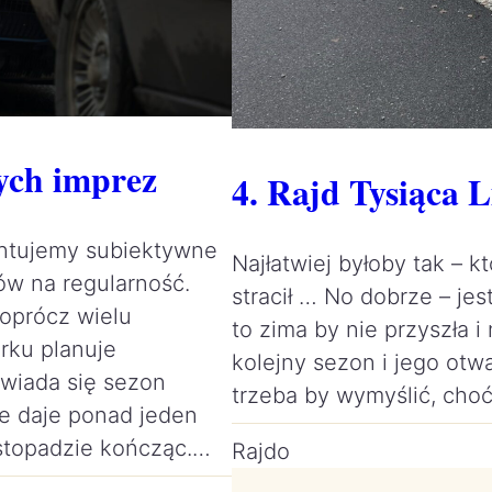
ych imprez
4. Rajd Tysiąca L
ntujemy subiektywne
Najłatwiej byłoby tak – kt
ów na regularność.
stracił … No dobrze – je
 oprócz wielu
to zima by nie przyszła 
rku planuje
kolejny sezon i jego ot
owiada się sezon
trzeba by wymyślić, cho
ie daje ponad jeden
istopadzie kończąc.…
Rajdo