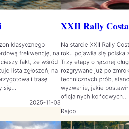
i
XXII Rally Costa
ezon klasycznego
Na starcie XXII Rally Cos
ordową frekwencję, na
roku pojawiła się polska
 cieszy fakt, że wśród
Trzy etapy o łącznej dłu
uje lista zgłoszeń, na
rozgrywane już po zmrok
rzygotowali trasę
technicznych prób, stan
ły się…
wyzwanie, jakie postawił
oficjalnych końcowych…
2025-11-03
Rajdo